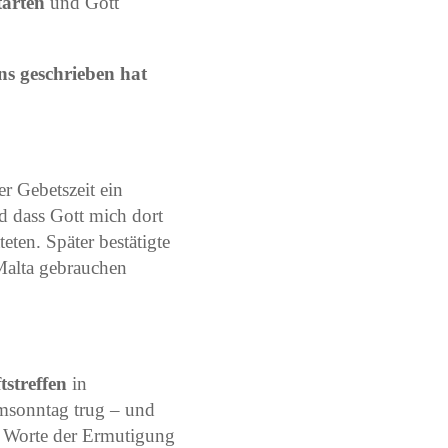
tarten
und Gott
ns geschrieben hat
er Gebetszeit ein
d dass Gott mich dort
eten. Später bestätigte
 Malta gebrauchen
tstreffen
in
lmsonntag trug – und
le Worte der Ermutigung