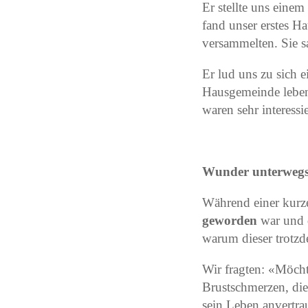
Er stellte uns eine
fand unser erstes Ha
versammelten. Sie s
Er lud uns zu sich 
Hausgemeinde leben
waren sehr interess
Wunder unterweg
Während einer kurze
geworden
war und d
warum dieser trotzd
Wir fragten: «Möcht
Brustschmerzen, die
sein Leben anvertrau