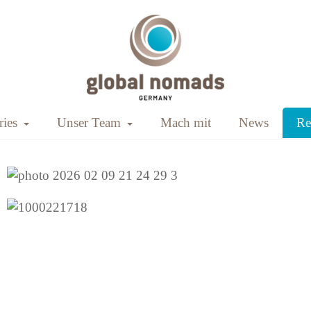
down
Toggle Dropdown
Toggle Dropdown
ies
Unser Team
Mach mit
News
Re