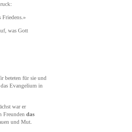
druck:
s Friedens.»
uf, was Gott
r beteten für sie und
 das Evangelium in
ächst war er
nen Freunden
das
rauen und Mut.