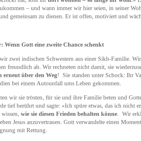
zukommen – und wann immer wir hier seien, in seiner W
und gemeinsam zu dienen. Er ist offen, motiviert und wäch
r: Wenn Gott eine zweite Chance schenkt
ir zwei indischen Schwestern aus einer Sikh-Familie. Wir
ten freundlich ab. Wir rechneten nicht damit, sie wiederzu
en erneut über den Weg
! Sie standen unter Schock: Ihr V
ndien bei einem Autounfall ums Leben gekommen.
ten wir sie trösten, für sie und ihre Familie beten und Got
e tief berührt und sagte: «Ich spüre etwas, das ich nicht 
e wissen,
wie sie diesen Frieden behalten könne
. Wir erkl
 Leben Jesus anzuvertrauen. Gott verwandelte einen Moment
egnung mit Rettung.