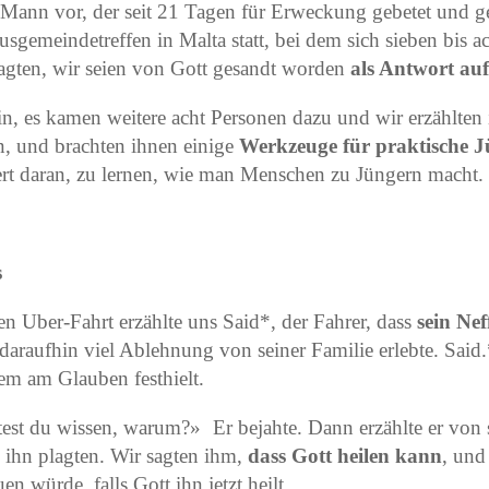
m Mann vor, der seit 21 Tagen für Erweckung gebetet und ge
usgemeindetreffen in Malta statt, bei dem sich sieben bis a
agten, wir seien von Gott gesandt worden
als Antwort auf
ein, es kamen weitere acht Personen dazu und wir erzählten
, und brachten ihnen einige
Werkzeuge für praktische J
iert daran, zu lernen, wie man Menschen zu Jüngern macht.
s
n Uber-Fahrt erzählte uns Said*, der Fahrer, dass
sein Nef
araufhin viel Ablehnung von seiner Familie erlebte. Said.
em am Glauben festhielt.
est du wissen, warum?» Er bejahte. Dann erzählte er von 
 ihn plagten. Wir sagten ihm,
dass Gott heilen kann
, und
en würde, falls Gott ihn jetzt heilt.