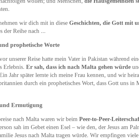
nachfolgen wollen; und Menschen,
die Hausgemeinden s
ten.
nehmen wir dich mit in diese
Geschichten, die Gott mit u
es der Reihe nach ...
und prophetische Worte
vor unserer Reise hatte mein Vater in Pakistan während ein
s Erlebnis.
Er sah, dass ich nach Malta gehen würde
un
n Jahr später lernte ich meine Frau kennen, und wir heirat
britannien durch ein prophetisches Wort, dass Gott uns in
n und Ermutigung
breise nach Malta waren wir beim
Peer-to-Peer-Leiterschaf
erson sah im Gebet einen Esel – wie den, der Jesus am Pa
Familie Jesus nach Malta tragen würde. Wir empfingen vie