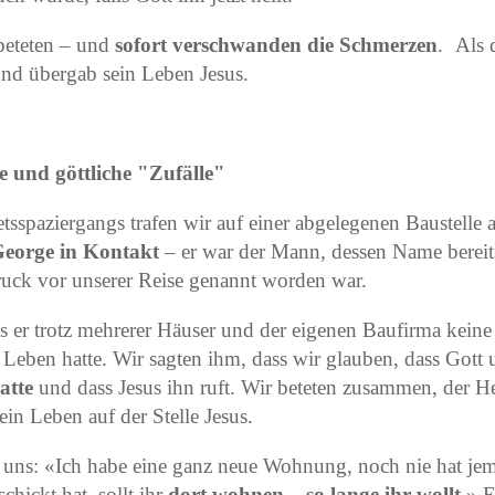
beteten – und
sofort verschwanden die Schmerzen
. Als 
 und übergab sein Leben Jesus.
 und göttliche "Zufälle"
sspaziergangs trafen wir auf einer abgelegenen Baustelle au
George in Kontakt
– er war der Mann, dessen Name bereit
ruck vor unserer Reise genannt worden war.
ss er trotz mehrerer Häuser und der eigenen Baufirma kein
 Leben hatte. Wir sagten ihm, dass wir glauben, dass Gott
atte
und dass Jesus ihn ruft. Wir beteten zusammen, der He
sein Leben auf der Stelle Jesus.
 uns: «Ich habe eine ganz neue Wohnung, noch nie hat jem
hickt hat, sollt ihr
dort wohnen – so lange ihr wollt
.» E