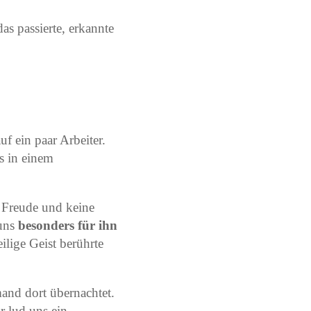
das passierte, erkannte
f ein paar Arbeiter.
s in einem
e Freude und keine
 uns
besonders für ihn
ilige Geist berührte
and dort übernachtet.
r lud uns ein,