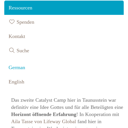
Ressourcen
Spenden
Kontakt
Juni 2025
Florian
Suche
Catalyst Camp: eine intensive Woche mit über 50
German
Teilnehmenden
English
Taunusstein 5. - 11. Mai 2025
Das zweite Catalyst Camp hier in Taunusstein war
definitiv eine Idee Gottes und für alle Beteiligten eine
Horizont öffnende Erfahrung
! In Kooperation mit
Aila Tasse von Lifeway Global
fand hier in