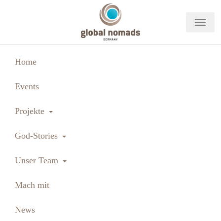
Navig
Home
Events
Toggle Dropdown
Projekte
Toggle Dropdown
God-Stories
Toggle Dropdown
Unser Team
Mach mit
News